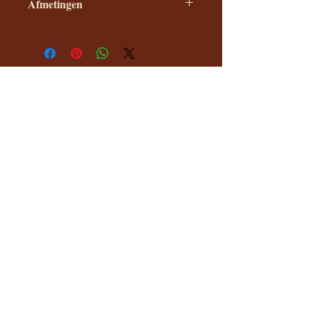
Afmetingen
De maat van de kap wordt
weergeven in diameter X hoogte van
de kap. Dit zijn onze standaard
maten.
Company
Help and
Info
About us
Dispatch
Privacy Policy
FAQ
Terms and Conditions
Wholesale
Returns Policy
Contact
info@atelierkapenco.nl