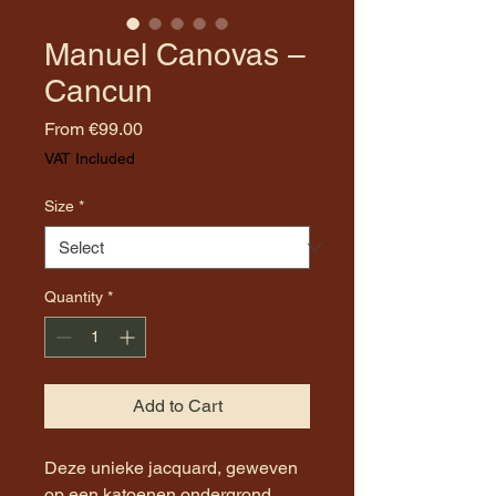
Manuel Canovas –
Cancun
Sale
From
€99.00
Price
VAT Included
Size
*
Quantity
*
Add to Cart
Deze unieke jacquard, geweven
op een katoenen ondergrond,