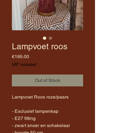
Lampvoet roos
Price
€195.00
VAT Included
Out of Stock
Lampvoet Roos roze/paars
- Exclusief lampenkap
- E27 fitting
- zwart snoer en schakelaar
- hoogte 50 cm