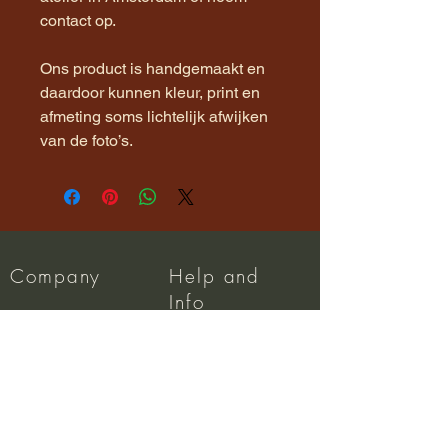
contact op.
Ons product is handgemaakt en
daardoor kunnen kleur, print en
afmeting soms lichtelijk afwijken
van de foto’s.
Company
Help and
Info
About us
Dispatch
Privacy Policy
FAQ
Terms and Conditions
Wholesale
Returns Policy