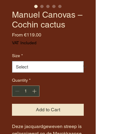
Manuel Canovas –
Cochin cactus
Sale
From
€119.00
Price
VAT Included
Size
*
Quantity
*
Add to Cart
Deze jacquardgeweven streep is
geïnspireerd op de Marokkaanse