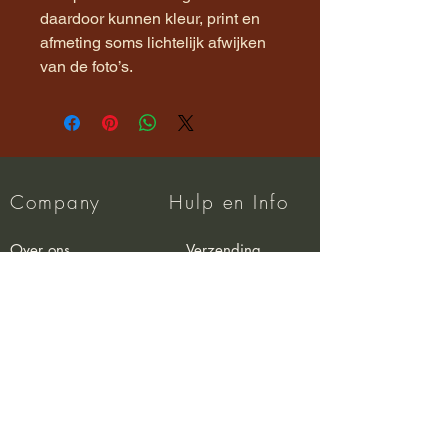
daardoor kunnen kleur, print en
afmeting soms lichtelijk afwijken
van de foto’s.
Company
Hulp en Info
Over ons
Verzending
Privacy Beleid
FAQ
Algemene voorwaarden
Wholesale
Retour Beleid
Contact
info@atelierkapenco.nl