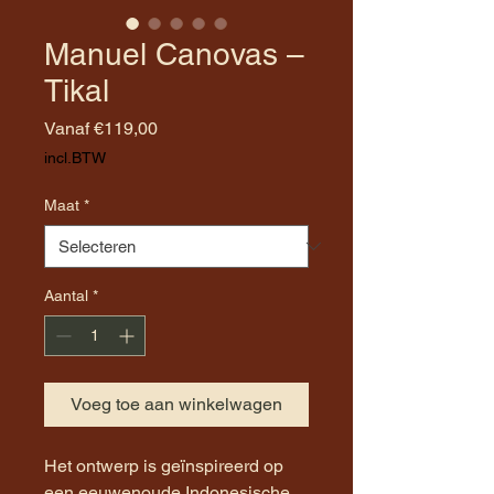
Manuel Canovas –
Tikal
Verkoopprijs
Vanaf
€119,00
incl.BTW
Maat
*
Aantal
*
Voeg toe aan winkelwagen
Het ontwerp is geïnspireerd op
een eeuwenoude Indonesische