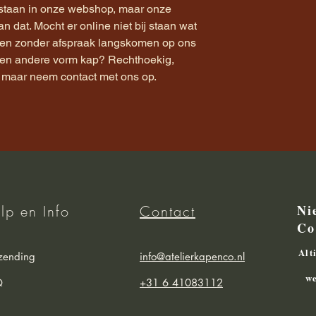
staan in onze webshop, maar onze
dan dat. Mocht er online niet bij staan wat
nd en zonder afspraak langskomen op ons
 een andere vorm kap? Rechthoekig,
k, maar neem contact met ons op.
Ni
lp en Info
Contact
Co
Alt
zending
info@atelierkapenco.nl
we
Q
+31 6 41083112