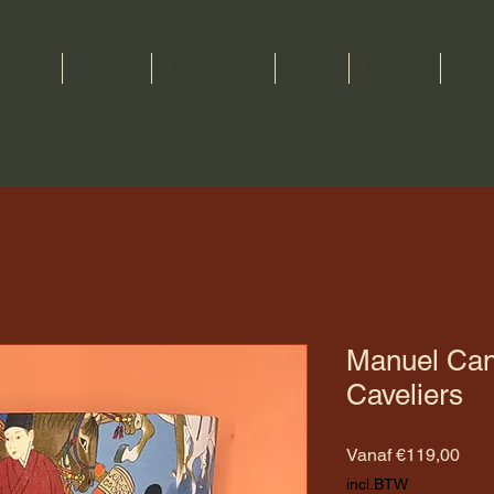
OME
SHOP
ATELIER
B2B
OVER
CO
Manuel Can
Caveliers
Verk
Vanaf
€119,00
incl.BTW