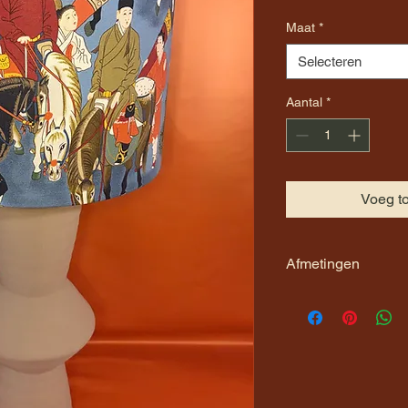
Maat
*
Selecteren
Aantal
*
Voeg t
Afmetingen
De maat van de kap 
hoogte van de kap. D