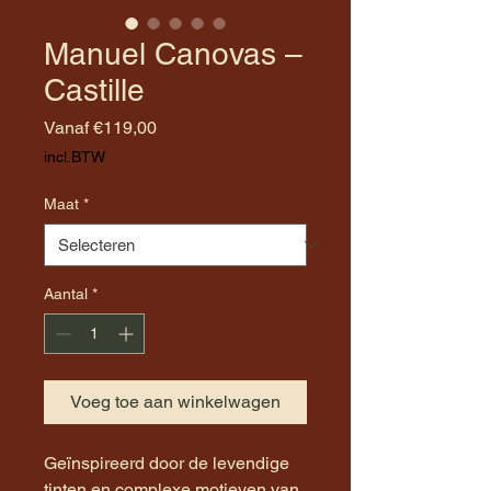
Manuel Canovas –
Castille
Verkoopprijs
Vanaf
€119,00
incl.BTW
Maat
*
Aantal
*
Voeg toe aan winkelwagen
Geïnspireerd door de levendige
tinten en complexe motieven van