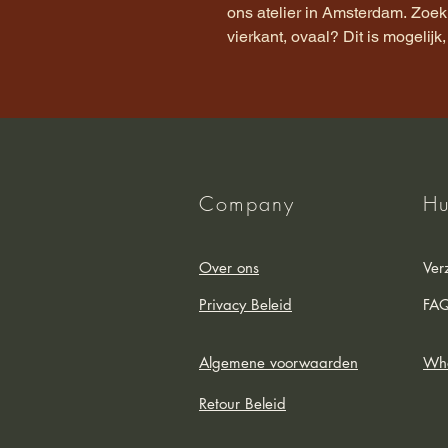
ons atelier in Amsterdam. Zoe
vierkant, ovaal? Dit is mogelij
Company
Hu
Over ons
Ver
Privacy Beleid
FA
Algemene voorwaarden
Who
Retour Beleid