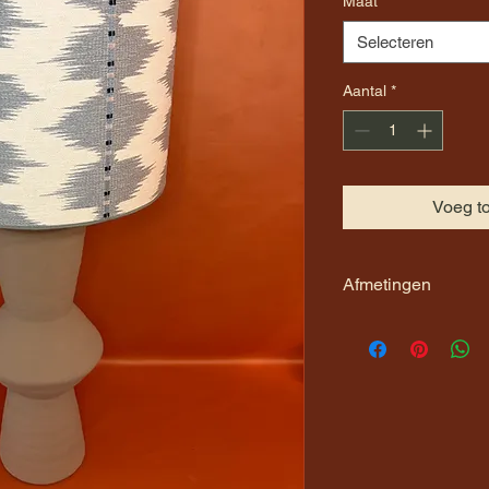
Maat
*
Selecteren
Aantal
*
Voeg t
Afmetingen
De maat van de kap 
hoogte van de kap. D