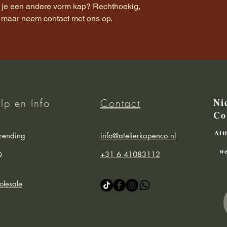
k je een andere vorm kap? Rechthoekig,
k, maar neem contact met ons op.
Ni
lp en Info
Contact
Co
Alt
zending
info@atelierkapenco.nl
we
Q
+31 6 41083112
lesale