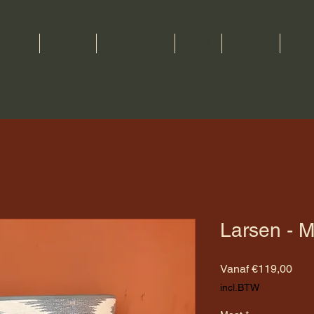
OME
SHOP
ATELIER
B2B
OVER
CO
Larsen - M
Verk
Vanaf
€119,00
incl.BTW