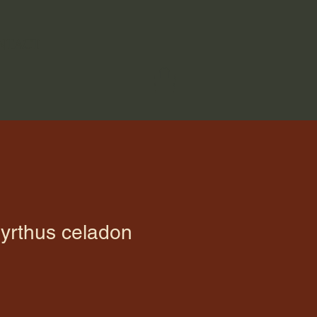
NTACT
yrthus celadon
oopprijs