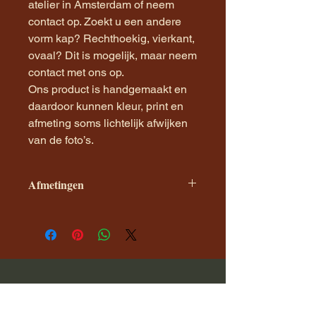
atelier in Amsterdam of neem
contact op. Zoekt u een andere
vorm kap? Rechthoekig, vierkant,
ovaal? Dit is mogelijk, maar neem
contact met ons op.
Ons product is handgemaakt en
daardoor kunnen kleur, print en
afmeting soms lichtelijk afwijken
van de foto’s.
Afmetingen
De maat van de kap wordt
weergeven in diameter X hoogte van
de kap. Dit zijn onze standaard
maten.
Company
Hulp en Info